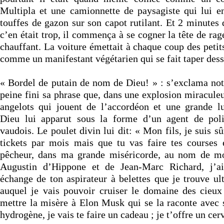
Multipla et une camionnette de paysagiste qui lui en
touffes de gazon sur son capot rutilant. Et 2 minutes d
c’en était trop, il commença à se cogner la tête de rag
chauffant. La voiture émettait à chaque coup des petits
comme un manifestant végétarien qui se fait taper des
« Bordel de putain de nom de Dieu! » : s’exclama notr
peine fini sa phrase que, dans une explosion miraculeu
angelots qui jouent de l’accordéon et une grande l
Dieu lui apparut sous la forme d’un agent de poli
vaudois. Le poulet divin lui dit: « Mon fils, je suis s
tickets par mois mais que tu vas faire tes courses
pêcheur, dans ma grande miséricorde, au nom de m
Augustin d’Hippone et de Jean-Marc Richard, j’ai
échange de ton aspirateur à belettes que je trouve ul
auquel je vais pouvoir cruiser le domaine des cieu
mettre la misère à Elon Musk qui se la raconte avec s
hydrogène, je vais te faire un cadeau ; je t’offre un cer